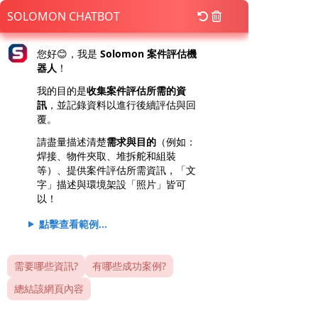
SOLOMON CHATBOT
您好😊，我是
Solomon 案件評估機
器人
！
我的目的是
收集案件評估所需的資
訊
，並記錄資料以進行後續評估與回
覆。
請盡量描述清楚
需求與目的
（例如：
焊接、物件夾取、堆拆舵和組裝
等）、提供案件評估所需資訊，「文
字」描述與環境架設「照片」皆可
以！
點擊查看範例...
需要哪些資訊?
有哪些成功案例?
總結該網頁內容